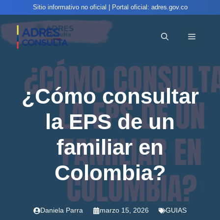
Sitio informativo no oficial | Portal oficial: adres.gov.co
Saltar
al
MENÚ
contenido
¿Cómo consultar
la EPS de un
familiar en
Colombia?
Daniela Parra
marzo 15, 2026
GUIAS